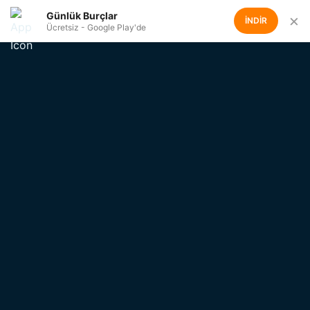
Günlük Burçlar
×
İNDİR
Ücretsiz - Google Play'de
Günlük
Burçlar