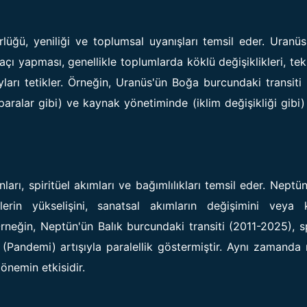
lüğü, yeniliği ve toplumsal uyanışları temsil eder. Uranüs
çı yapması, genellikle toplumlarda köklü değişiklikleri, tek
yları tetikler. Örneğin, Uranüs'ün Boğa burcundaki transiti
paralar gibi) ve kaynak yönetiminde (iklim değişikliği gibi
yonları, spiritüel akımları ve bağımlılıkları temsil eder. Neptü
lerin yükselişini, sanatsal akımların değişimini veya k
Örneğin, Neptün'ün Balık burcundaki transiti (2011-2025), sp
ın (Pandemi) artışıyla paralellik göstermiştir. Aynı zamand
dönemin etkisidir.