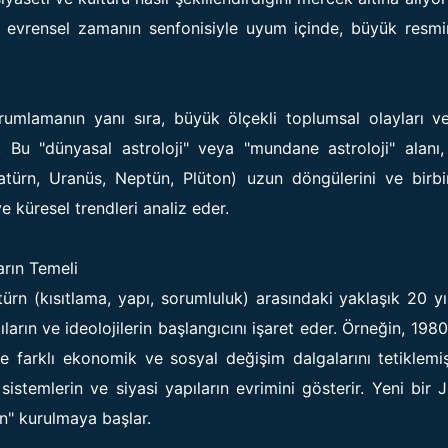
a evrensel zamanın senfonisiyle uyum içinde, büyük resmi
yorumlamanın yanı sıra, büyük ölçekli toplumsal olayları ve
. Bu "dünyasal astroloji" veya "mundane astroloji" alanı
türn, Uranüs, Neptün, Plüton) uzun döngülerini ve birbir
ve küresel trendleri analiz eder.
arın Temeli
türn (kısıtlama, yapı, sorumluluk) arasındaki yaklaşık 20 yı
arın ve ideolojilerin başlangıcını işaret eder. Örneğin, 198
 farklı ekonomik ve sosyal değişim dalgalarını tetiklemiş
stemlerin ve siyasi yapıların evrimini gösterir. Yeni bir J
n" kurulmaya başlar.