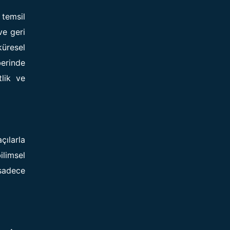
 temsil
ve geri
üresel
erinde
tlik ve
çılarla
ilimsel
 sadece