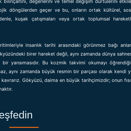
ilinçaltını, değerlerini ve temel değişim dürtülerini etkile
lojik döngülerden geçer ve bu, onların ortak kültürel, so
 nedenle, kuşak çatışmaları veya ortak toplumsal hareket
ritimleriyle insanlık tarihi arasındaki görünmez bağı anl
kyüzündeki birer hareket değil, aynı zamanda dünya sahne
ine bir yansımasıdır. Bu kozmik takvimi okumayı öğrendiğ
az, aynı zamanda büyük resmin bir parçası olarak kendi y
avrarız. Gökyüzü, daima en büyük tarihçimizdir; onun fısılt
aktır.
eşfedin