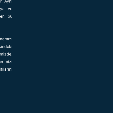
r. Aynı
syal ve
ler, bu
amamızı
sindeki
imizde,
erimizi
ılarını