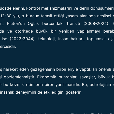
ücadelelerini, kontrol mekanizmalarını ve derin dönüşümleri
 12-30 yıl), o burcun temsil ettiği yaşam alanında nesilsel 
in, Plüton'un Oğlak burcundaki transiti (2008-2024), k
nda ve otoritede büyük bir yeniden yapılanmayı berab
 ise (2023-2044), teknoloji, insan hakları, toplumsal eşi
rcisidir.
hareket eden gezegenlerin birbirleriyle yaptıkları önemli a
ği gözlemlenmiştir. Ekonomik buhranlar, savaşlar, büyük b
e bu kozmik ritimlerin birer yansımasıdır. Bu, astrolojinin
insanlık deneyimini de etkilediğini gösterir.