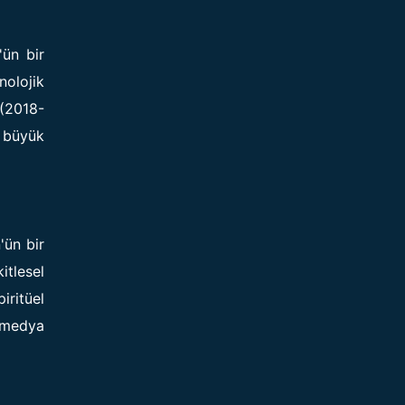
'ün bir
nolojik
 (2018-
) büyük
n'ün bir
itlesel
iritüel
a medya