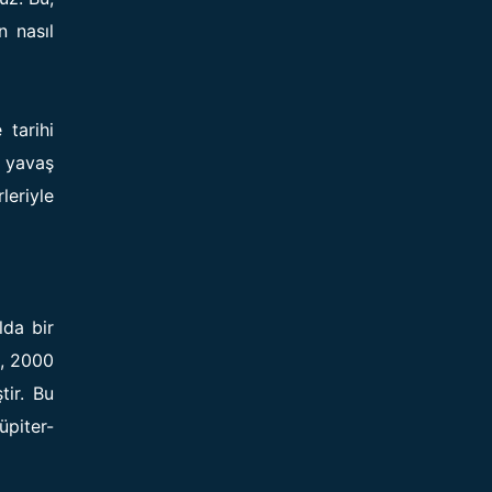
n nasıl
 tarihi
, yavaş
leriyle
lda bir
0, 2000
tir. Bu
üpiter-