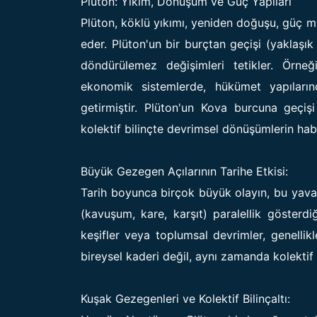
Plüton: Yıkım, Dönüşüm ve Güç Yapıları
Plüton, köklü yıkımı, yeniden doğuşu, güç m
eder. Plüton'un bir burçtan geçişi (yaklaşık
döndürülemez değişimleri tetikler. Örneğ
ekonomik sistemlerde, hükümet yapıları
getirmiştir. Plüton'un Kova burcuna geçişi
kolektif bilinçte devrimsel dönüşümlerin habe
Büyük Gezegen Açılarının Tarihe Etkisi:
Tarih boyunca birçok büyük olayın, bu yavaş 
(kavuşum, kare, karşıt) paralellik gösterdi
keşifler veya toplumsal devrimler, genellikl
bireysel kaderi değil, aynı zamanda kolektif 
Kuşak Gezegenleri ve Kolektif Bilinçaltı: