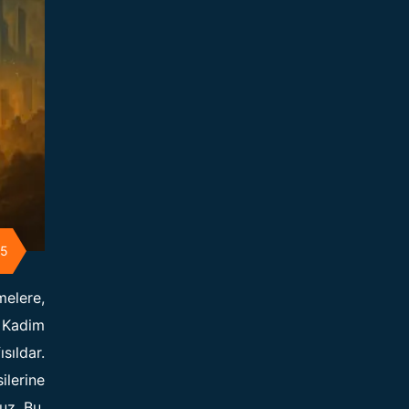
25
melere,
? Kadim
sıldar.
ilerine
uz. Bu,