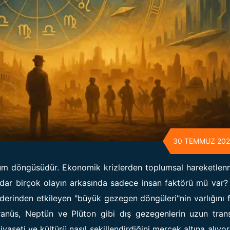
30 TEMMUZ 20
üşüm döngüsüdür. Ekonomik krizlerden toplumsal hareketlen
adar birçok olayın arkasında sadece insan faktörü mü var
ı derinden etkileyen "büyük gezegen döngüleri"nin varlığını fı
anüs, Neptün ve Plüton gibi dış gezegenlerin uzun trans
iyaseti ve kültürü nasıl şekillendirdiğini mercek altına alıyor