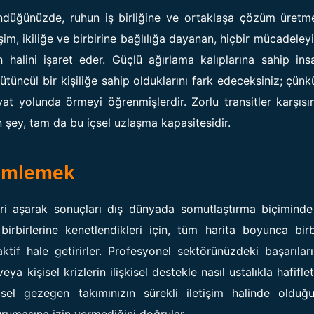
şündüğünüzde, ruhun iş birliğine ve ortaklaşa çözüm üret
m, ikiliğe ve birbirine bağlılığa dayanan, hiçbir mücadeleyi
alini işaret eder. Güçlü ağırlama kalıplarına sahip insa
tüncül bir kişiliğe sahip olduklarını fark edeceksiniz; çünk
ayat yolunda örmeyi öğrenmişlerdir. Zorlu transitler karşıs
n şey, tam da bu içsel uzlaşma kapasitesidir.
ümlemek
eri aşarak sonuçları dış dünyada somutlaştırma biçiminde
birlerine kenetlendikleri için, tüm harita boyunca birbi
ktif hale getirirler. Profesyonel sektörünüzdeki başarılar
ya kişisel krizlerin ilişkisel destekle nasıl ustalıkla hafiflet
içsel gezegen takımınızın sürekli iletişim halinde oldu
kurumasına izin vermediğini doğrular.