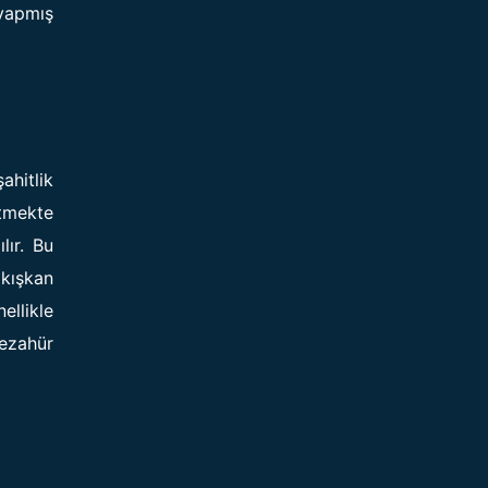
 yapmış
ahitlik
etmekte
lır. Bu
akışkan
ellikle
tezahür