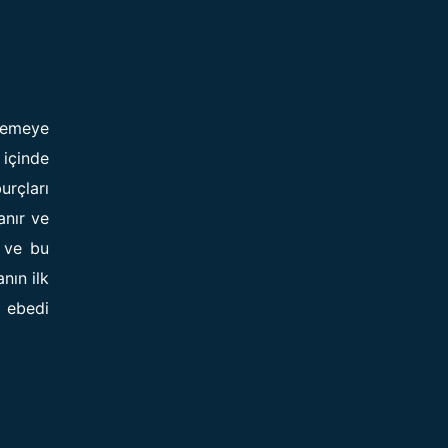
nlemeye
 içinde
urçları
anır ve
r ve bu
nın ilk
e ebedi