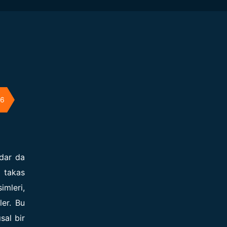
26
adar da
k takas
imleri,
ler. Bu
sal bir