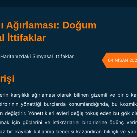
lı Ağırlaması: Doğum
 İttifaklar
04 NISAN 20
işi
rin karşılıklı ağırlaması olarak bilinen gizemli ve bir o k
birbirinin yönettiği burçlarda konumlandığında, bu kozmi
n değiştirir. Yönettikleri evleri değiş tokuş eden bu gök cis
ak için güçlerini ve istikrarlarını birbirlerine ödünç verir
iz bir kaynak kullanma becerisi kazandıran bilinçli ve yapı