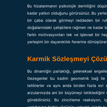
Bu hizalanmanın psikolojik derinliğini dü
kadar yatkın olduğunu görürsünüz. Bu yerleşi
bir çaba olarak görmeyi reddeden bir ruh h
doğalarındaki çelişkilere rağmen ne kadar bü
farklı motivasyonları tek ve işlevsel bir h
yerleşimi bir dayanıklılık fenerine dönüştüre
Karmik Sözleşmeyi Çöz
Bu dinamiğin parlaklığı, geleneksel engell
Gezegenler bu kadim geometrik bağ ile bir
tetiklerler ve aynı anda birden fazla evi a
arzularınızda ani bir büyümeyi tetiklediğini ve
görebilirsiniz. Bu zincirleme reaksiyon, 
varlığınızın hiçbir yönünün yalnızlık içinde 