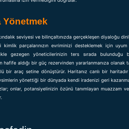
a Yönetmek
ındalık seviyesi ve bilinçaltınızda gerçekleşen diyaloğu di
ngi kimlik parçalarınızın evriminizi desteklemek için uyum
llikle gezegen yöneticilerinizin ters sırada bulunduğu b
ın hafife aldığı bir güç rezervinden yararlanmanıza olanak t
lü bir araç setine dönüştürür. Haritanız canlı bir haritadı
simlerin yönettiği bir dünyada kendi iradenizi geri kazanma
azlar; onlar, potansiyelinizin özünü tanımlayan muazzam v
.